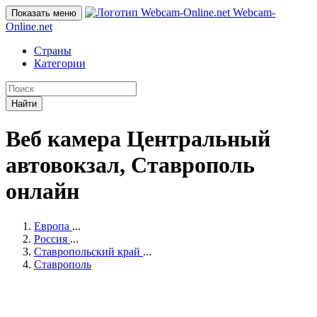
Webcam-
Показать меню
Online
.net
Страны
Категории
Найти
Веб камера Центральный
автовокзал, Ставрополь
онлайн
Европа
...
Россия
...
Ставропольский край
...
Ставрополь