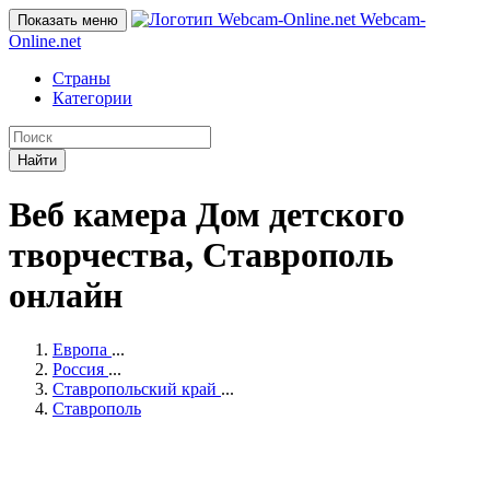
Webcam-
Показать меню
Online
.net
Страны
Категории
Найти
Веб камера Дом детского
творчества, Ставрополь
онлайн
Европа
...
Россия
...
Ставропольский край
...
Ставрополь