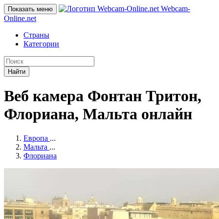
Webcam-
Показать меню
Online
.net
Страны
Категории
Найти
Веб камера Фонтан Тритон,
Флориана, Мальта онлайн
Европа
...
Мальта
...
Флориана