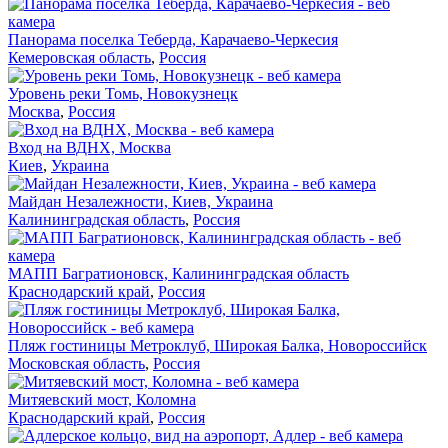
Панорама поселка Теберда, Карачаево-Черкесия
Кемеровская область
,
Россия
Уровень реки Томь, Новокузнецк
Москва
,
Россия
Вход на ВДНХ, Москва
Киев
,
Украина
Майдан Незалежности, Киев, Украина
Калининградская область
,
Россия
МАПП Багратионовск, Калининградская область
Краснодарский край
,
Россия
Пляж гостиницы Метроклуб, Широкая Балка, Новороссийск
Московская область
,
Россия
Митяевский мост, Коломна
Краснодарский край
,
Россия