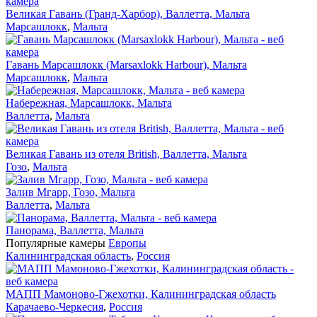
Великая Гавань (Гранд-Харбор), Валлетта, Мальта
Марсашлокк
,
Мальта
Гавань Марсашлокк (Marsaxlokk Harbour), Мальта
Марсашлокк
,
Мальта
Набережная, Марсашлокк, Мальта
Валлетта
,
Мальта
Великая Гавань из отеля British, Валлетта, Мальта
Гозо
,
Мальта
Залив Мгарр, Гозо, Мальта
Валлетта
,
Мальта
Панорама, Валлетта, Мальта
Популярные камеры
Европы
Калининградская область
,
Россия
МАПП Мамоново-Гжехотки, Калининградская область
Карачаево-Черкесия
,
Россия