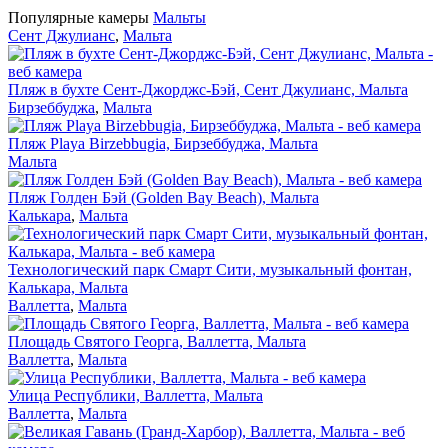
Популярные камеры
Мальты
Сент Джулианс
,
Мальта
Пляж в бухте Сент-Джорджс-Бэй, Сент Джулианс, Мальта
Бирзеббуджа
,
Мальта
Пляж Playa Birzebbugia, Бирзеббуджа, Мальта
Мальта
Пляж Голден Бэй (Golden Bay Beach), Мальта
Калькара
,
Мальта
Технологический парк Смарт Сити, музыкальный фонтан,
Калькара, Мальта
Валлетта
,
Мальта
Площадь Святого Георга, Валлетта, Мальта
Валлетта
,
Мальта
Улица Республики, Валлетта, Мальта
Валлетта
,
Мальта