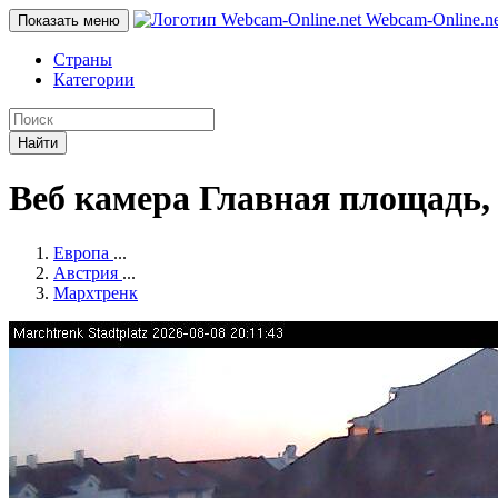
Webcam-Online
.n
Показать меню
Страны
Категории
Найти
Веб камера Главная площадь,
Европа
...
Австрия
...
Мархтренк