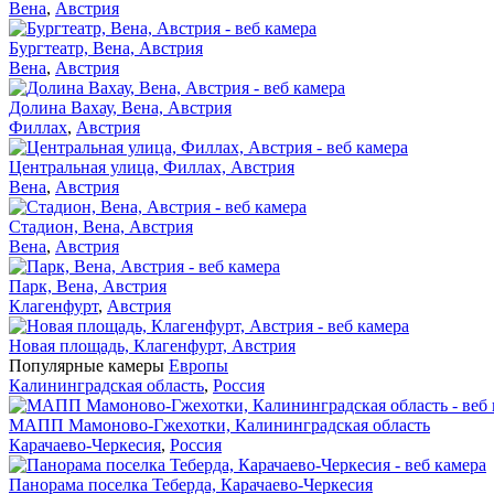
Вена
,
Австрия
Бургтеатр, Вена, Австрия
Вена
,
Австрия
Долина Вахау, Вена, Австрия
Филлах
,
Австрия
Центральная улица, Филлах, Австрия
Вена
,
Австрия
Стадион, Вена, Австрия
Вена
,
Австрия
Парк, Вена, Австрия
Клагенфурт
,
Австрия
Новая площадь, Клагенфурт, Австрия
Популярные камеры
Европы
Калининградская область
,
Россия
МАПП Мамоново-Гжехотки, Калининградская область
Карачаево-Черкесия
,
Россия
Панорама поселка Теберда, Карачаево-Черкесия