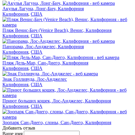
Акулья Лагуна, Лонг-Бич, Калифорния
Калифорния
,
США
Пляж Венис-Бич (Venice Beach), Венис, Калифорния
Калифорния
,
США
Панорама, Лос-Анджелес, Калифорния
Калифорния
,
США
Пляж Дель-Мар, Сан-Диего, Калифорния
Калифорния
,
США
Знак Голливуда, Лос-Анджелес
Калифорния
,
США
Приют больших кошек, Лос-Анджелес, Калифорния
Калифорния
,
США
Зоопарк Сан-Диего, слоны, Сан-Диего, Калифорния
Добавить отзыв
Ваше имя