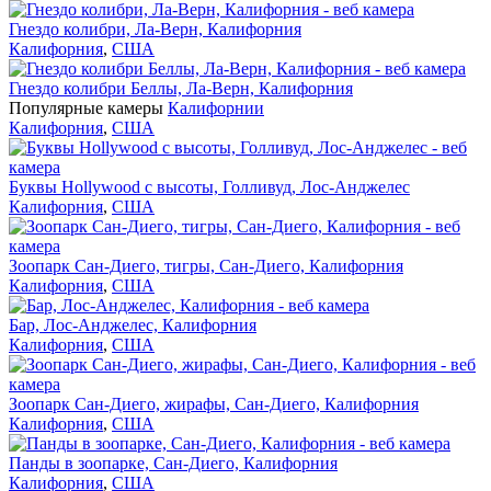
Гнездо колибри, Ла-Верн, Калифорния
Калифорния
,
США
Гнездо колибри Беллы, Ла-Верн, Калифорния
Популярные камеры
Калифорнии
Калифорния
,
США
Буквы Hollywood с высоты, Голливуд, Лос-Анджелес
Калифорния
,
США
Зоопарк Сан-Диего, тигры, Сан-Диего, Калифорния
Калифорния
,
США
Бар, Лос-Анджелес, Калифорния
Калифорния
,
США
Зоопарк Сан-Диего, жирафы, Сан-Диего, Калифорния
Калифорния
,
США
Панды в зоопарке, Сан-Диего, Калифорния
Калифорния
,
США