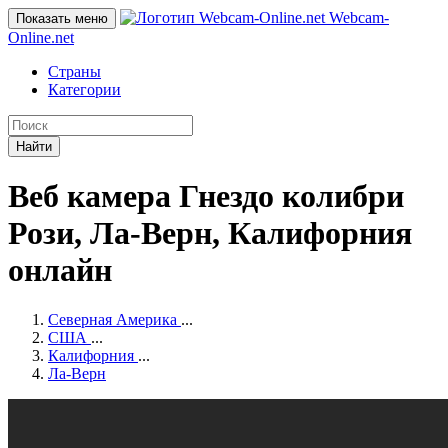
Webcam-
Показать меню
Online
.net
Страны
Категории
Найти
Веб камера Гнездо колибри
Рози, Ла-Верн, Калифорния
онлайн
Северная Америка
...
США
...
Калифорния
...
Ла-Верн