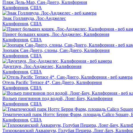
Пляж Дель-Мар, Сан-Диего, Калифорния
Калифорния
,
США
Знак Голливуда, Лос-Анджелес
Калифорния
,
США
Приют больших кошек, Лос-Анджелес, Калифорния
Калифорния
,
США
Зоопарк Сан-Диего, слоны, Сан-Диего, Калифорния
Калифорния
,
США
Даунтаун, Лос-Анджелес, Калифорния
Калифорния
,
США
Отель Pacific Terrace 4*, Сан-Диего, Калифорния
Калифорния
,
США
Вольер пингвинов под водой, Лонг-Бич, Калифорния
Калифорния
,
США
Тематический парк Ноттс Берри Фарм, площадь Calico Square,
Калифорния
,
США
Тихоокеанский Аквариум, Голубая Пещера, Лонг-Бич, Калифо