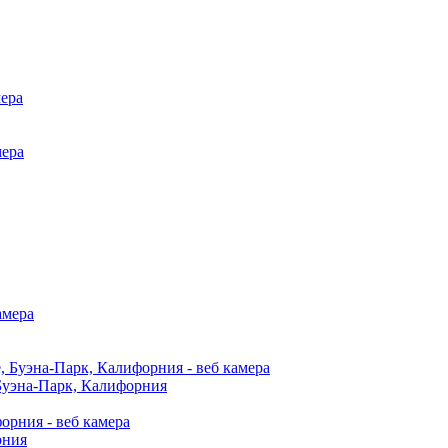
 Буэна-Парк, Калифорния
рния