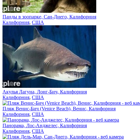
Панды в зоопарке, Сан-Диего, Калифорния
Калифорния
,
США
Акулья Лагуна, Лонг-Бич, Калифорния
Калифорния
,
США
Пляж Венис-Бич (Venice Beach), Венис, Калифорния
Калифорния
,
США
Панорама, Лос-Анджелес, Калифорния
Калифорния
,
США