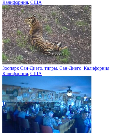
Калифорния
,
США
Зоопарк Сан-Диего, тигры, Сан-Диего, Калифорния
Калифорния
,
США