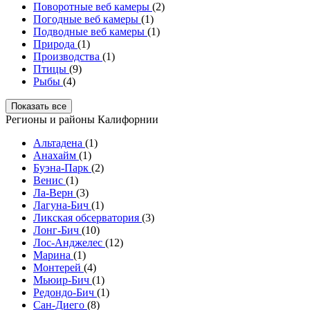
Поворотные веб камеры
(2)
Погодные веб камеры
(1)
Подводные веб камеры
(1)
Природа
(1)
Производства
(1)
Птицы
(9)
Рыбы
(4)
Показать все
Регионы и районы Калифорнии
Альтадена
(1)
Анахайм
(1)
Буэна-Парк
(2)
Венис
(1)
Ла-Верн
(3)
Лагуна-Бич
(1)
Ликская обсерватория
(3)
Лонг-Бич
(10)
Лос-Анджелес
(12)
Марина
(1)
Монтерей
(4)
Мьюир-Бич
(1)
Редондо-Бич
(1)
Сан-Диего
(8)