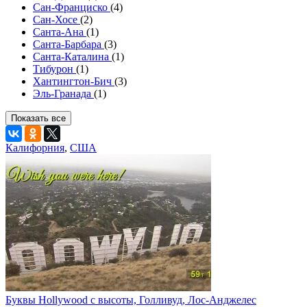
Сан-Франциско
(4)
Сан-Хосе
(2)
Санта-Ана
(1)
Санта-Барбара
(3)
Санта-Каталина
(1)
Тибурон
(1)
Хантингтон-Бич
(3)
Эль-Гранада
(1)
Показать все
Калифорния
,
США
Буквы Hollywood с высоты, Голливуд, Лос-Анджелес