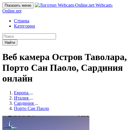
Webcam-
Показать меню
Online
.net
Страны
Категории
Найти
Веб камера Остров Таволара,
Порто Сан Паоло, Сардиния
онлайн
Европа
...
Италия
...
Сардиния
...
Порто Сан Паоло