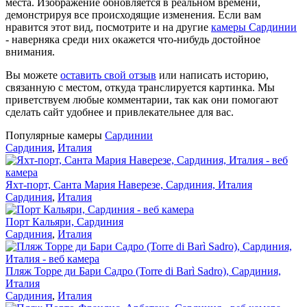
места. Изображение обновляется в реальном времени,
демонстрируя все происходящие изменения. Если вам
нравится этот вид, посмотрите и на другие
камеры Сардинии
- наверняка среди них окажется что-нибудь достойное
внимания.
Вы можете
оставить свой отзыв
или написать историю,
связанную с местом, откуда транслируется картинка. Мы
приветствуем любые комментарии, так как они помогают
сделать сайт удобнее и привлекательнее для вас.
Популярные камеры
Сардинии
Сардиния
,
Италия
Яхт-порт, Санта Мария Наверезе, Сардиния, Италия
Сардиния
,
Италия
Порт Кальяри, Сардиния
Сардиния
,
Италия
Пляж Торре ди Бари Садро (Torre di Barì Sadro), Сардиния,
Италия
Сардиния
,
Италия