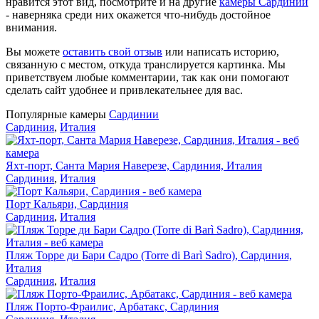
нравится этот вид, посмотрите и на другие
камеры Сардинии
- наверняка среди них окажется что-нибудь достойное
внимания.
Вы можете
оставить свой отзыв
или написать историю,
связанную с местом, откуда транслируется картинка. Мы
приветствуем любые комментарии, так как они помогают
сделать сайт удобнее и привлекательнее для вас.
Популярные камеры
Сардинии
Сардиния
,
Италия
Яхт-порт, Санта Мария Наверезе, Сардиния, Италия
Сардиния
,
Италия
Порт Кальяри, Сардиния
Сардиния
,
Италия
Пляж Торре ди Бари Садро (Torre di Barì Sadro), Сардиния,
Италия
Сардиния
,
Италия
Пляж Порто-Фраилис, Арбатакс, Сардиния