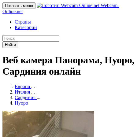
Webcam-
Показать меню
Online
.net
Страны
Категории
Найти
Веб камера Панорама, Нуоро,
Сардиния онлайн
Европа
...
Италия
...
Сардиния
...
Нуоро