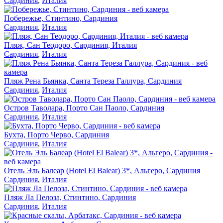
Сардиния
,
Италия
Побережье, Стинтино, Сардиния
Сардиния
,
Италия
Пляж, Сан Теодоро, Сардиния, Италия
Сардиния
,
Италия
Пляж Рена Бьянка, Санта Тереза Галлура, Сардиния
Сардиния
,
Италия
Остров Таволара, Порто Сан Паоло, Сардиния
Сардиния
,
Италия
Бухта, Порто Черво, Сардиния
Сардиния
,
Италия
Отель Эль Балеар (Hotel El Balear) 3*, Альгеро, Сардиния
Сардиния
,
Италия
Пляж Ла Пелоза, Стинтино, Сардиния
Сардиния
,
Италия