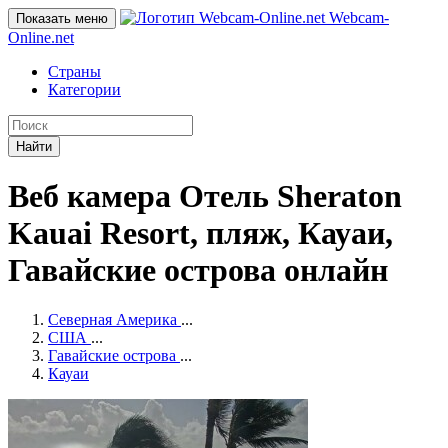
Webcam-
Показать меню
Online
.net
Страны
Категории
Найти
Веб камера Отель Sheraton
Kauai Resort, пляж, Кауаи,
Гавайские острова онлайн
Северная Америка
...
США
...
Гавайские острова
...
Кауаи