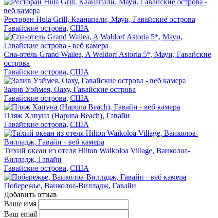
Ресторан Hula Grill, Каанапали, Мауи, Гавайские острова
Гавайские острова
,
США
Спа-отель Grand Wailea, A Waldorf Astoria 5*, Мауи, Гавайские
острова
Гавайские острова
,
США
Залив Уэймея, Оаху, Гавайские острова
Гавайские острова
,
США
Пляж Хапуна (Hapuna Beach), Гавайи
Гавайские острова
,
США
Тихий океан из отеля Hilton Waikoloa Village, Ваиколоа-
Вилладж, Гавайи
Гавайские острова
,
США
Побережье, Ваиколоа-Вилладж, Гавайи
Добавить отзыв
Ваше имя
Ваш email