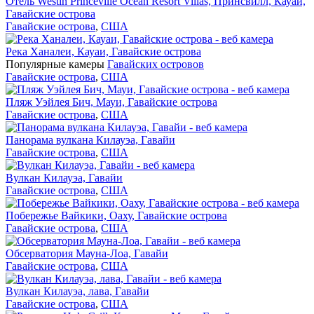
Отель Westin Princeville Ocean Resort Villas, Принсвилл, Кауаи,
Гавайские острова
Гавайские острова
,
США
Река Ханалеи, Кауаи, Гавайские острова
Популярные камеры
Гавайских островов
Гавайские острова
,
США
Пляж Уэйлея Бич, Мауи, Гавайские острова
Гавайские острова
,
США
Панорама вулкана Килауэа, Гавайи
Гавайские острова
,
США
Вулкан Килауэа, Гавайи
Гавайские острова
,
США
Побережье Вайкики, Оаху, Гавайские острова
Гавайские острова
,
США
Обсерватория Мауна-Лоа, Гавайи
Гавайские острова
,
США
Вулкан Килауэа, лава, Гавайи
Гавайские острова
,
США