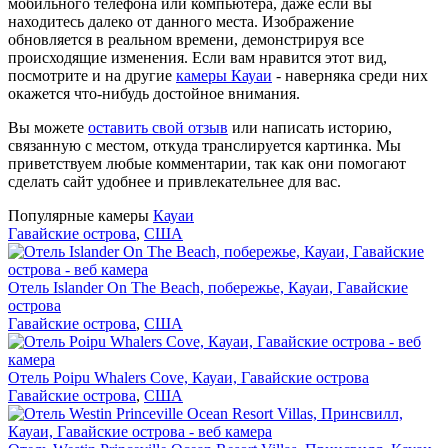
мобильного телефона или компьютера, даже если вы
находитесь далеко от данного места. Изображение
обновляется в реальном времени, демонстрируя все
происходящие изменения. Если вам нравится этот вид,
посмотрите и на другие
камеры Кауаи
- наверняка среди них
окажется что-нибудь достойное внимания.
Вы можете
оставить свой отзыв
или написать историю,
связанную с местом, откуда транслируется картинка. Мы
приветствуем любые комментарии, так как они помогают
сделать сайт удобнее и привлекательнее для вас.
Популярные камеры
Кауаи
Гавайские острова
,
США
Отель Islander On The Beach, побережье, Кауаи, Гавайские
острова
Гавайские острова
,
США
Отель Poipu Whalers Cove, Кауаи, Гавайские острова
Гавайские острова
,
США