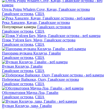
Отель Poipu Whalers Cove, Кауаи, Гавайские острова
Гавайские острова
,
США
Река Ханалеи, Кауаи, Гавайские острова
Популярные камеры
Гавайских островов
Гавайские острова
,
США
Пляж Уэйлея Бич, Мауи, Гавайские острова
Гавайские острова
,
США
Панорама вулкана Килауэа, Гавайи
Гавайские острова
,
США
Вулкан Килауэа, Гавайи
Гавайские острова
,
США
Побережье Вайкики, Оаху, Гавайские острова
Гавайские острова
,
США
Обсерватория Мауна-Лоа, Гавайи
Гавайские острова
,
США
Вулкан Килауэа, лава, Гавайи