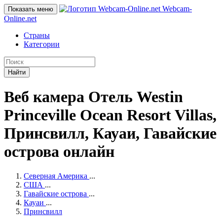
Webcam-
Показать меню
Online
.net
Страны
Категории
Найти
Веб камера Отель Westin
Princeville Ocean Resort Villas,
Принсвилл, Кауаи, Гавайские
острова онлайн
Северная Америка
...
США
...
Гавайские острова
...
Кауаи
...
Принсвилл