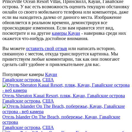
Princeville Ocean Resort Villas, Принсвилл, Кауаи, Гавайские
острова. У вас есть возможность оценить текущую обстановку
онлайн со своего мобильного телефона или компьютера, даже
если вы находитесь далеко от данного места. Изображение
обновляется в реальном времени, демонстрируя все
происходящие изменения. Если вам нравится этот вид,
посмотрите и на другие
камеры Кауаи
- наверняка среди них
окажется что-нибудь достойное внимания.
Вы можете
оставить свой отзыв
или написать историю,
связанную с местом, откуда транслируется картинка. Мы
приветствуем любые комментарии, так как они помогают
сделать сайт удобнее и привлекательнее для вас.
Популярные камеры
Кауаи
Гавайские острова
,
США
Отель Sheraton Kauai Resort, пляж, Кауаи, Гавайские острова
Гавайские острова
,
США
Отель Islander On The Beach, побережье, Кауаи, Гавайские
острова
Гавайские острова
,
США