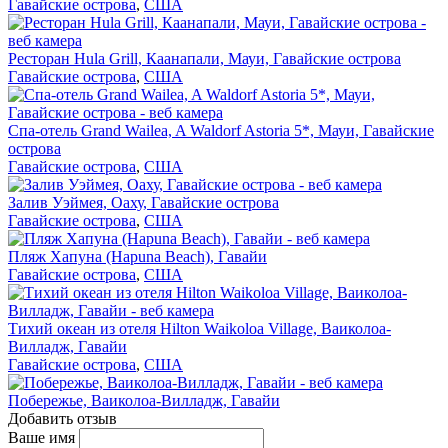
Гавайские острова
,
США
Ресторан Hula Grill, Каанапали, Мауи, Гавайские острова
Гавайские острова
,
США
Спа-отель Grand Wailea, A Waldorf Astoria 5*, Мауи, Гавайские
острова
Гавайские острова
,
США
Залив Уэймея, Оаху, Гавайские острова
Гавайские острова
,
США
Пляж Хапуна (Hapuna Beach), Гавайи
Гавайские острова
,
США
Тихий океан из отеля Hilton Waikoloa Village, Ваиколоа-
Вилладж, Гавайи
Гавайские острова
,
США
Побережье, Ваиколоа-Вилладж, Гавайи
Добавить отзыв
Ваше имя