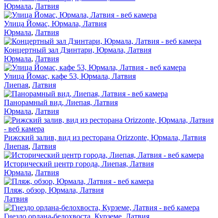
Юрмала
,
Латвия
Улица Йомас, Юрмала, Латвия
Юрмала
,
Латвия
Концертный зал Дзинтари, Юрмала, Латвия
Юрмала
,
Латвия
Улица Йомас, кафе 53, Юрмала, Латвия
Лиепая
,
Латвия
Панорамный вид, Лиепая, Латвия
Юрмала
,
Латвия
Рижский залив, вид из ресторана Orizzonte, Юрмала, Латвия
Лиепая
,
Латвия
Исторический центр города, Лиепая, Латвия
Юрмала
,
Латвия
Пляж, обзор, Юрмала, Латвия
Латвия
Гнездо орлана-белохвоста, Курземе, Латвия