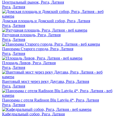
Центральный рынок, Рига, Латвия
Рига
,
Латвия
Домская площадь и Домский собор, Рига, Латвия
Рига
,
Латвия
Ратушная площадь, Рига, Латвия
Рига
,
Латвия
Панорама Старого города, Рига, Латвия
Рига
,
Латвия
Площадь Ливов, Рига, Латвия
Рига
,
Латвия
Вантовый мост через реку Даугава, Рига, Латвия
Рига
,
Латвия
Панорама с отеля Radisson Blu Latvija 4*, Рига, Латвия
Рига
,
Латвия
Кафедральный собор, Рига, Латвия