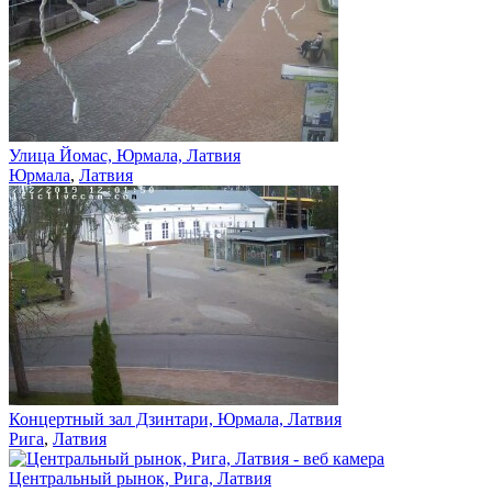
Улица Йомас, Юрмала, Латвия
Юрмала
,
Латвия
Концертный зал Дзинтари, Юрмала, Латвия
Рига
,
Латвия
Центральный рынок, Рига, Латвия