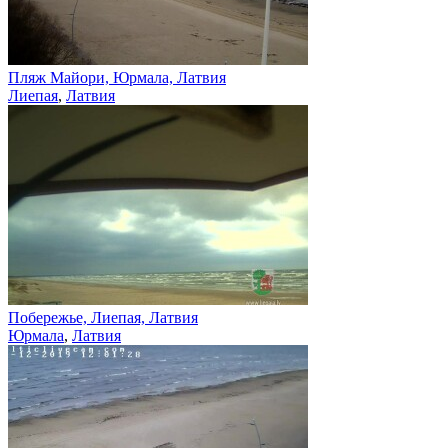
Пляж Майори, Юрмала, Латвия
Лиепая
,
Латвия
Побережье, Лиепая, Латвия
Юрмала
,
Латвия