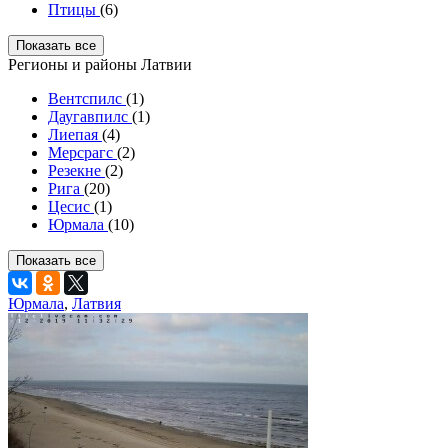
Птицы
(6)
Показать все
Регионы и районы Латвии
Вентспилс
(1)
Даугавпилс
(1)
Лиепая
(4)
Мерсрагс
(2)
Резекне
(2)
Рига
(20)
Цесис
(1)
Юрмала
(10)
Показать все
Юрмала
,
Латвия