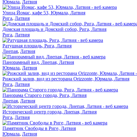
Юрмала
,
Латвия
Улица Йомас, кафе 53, Юрмала, Латвия
Рига
,
Латвия
Домская площадь и Домский собор, Рига, Латвия
Рига
,
Латвия
Ратушная площадь, Рига, Латвия
Лиепая
,
Латвия
Панорамный вид, Лиепая, Латвия
Юрмала
,
Латвия
Рижский залив, вид из ресторана Orizzonte, Юрмала, Латвия
Рига
,
Латвия
Панорама Старого города, Рига, Латвия
Лиепая
,
Латвия
Исторический центр города, Лиепая, Латвия
Рига
,
Латвия
Памятник Свободы в Риге, Латвия
Юрмала
,
Латвия