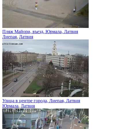
Пляж Майори, въезд, Юрмала, Латвия
Лиепая
,
Латвия
Улица в центре города, Лиепая, Латвия
Юрмала
,
Латвия