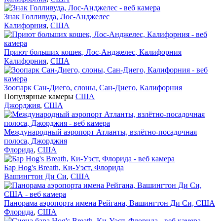
Знак Голливуда, Лос-Анджелес
Калифорния
,
США
Приют больших кошек, Лос-Анджелес, Калифорния
Калифорния
,
США
Зоопарк Сан-Диего, слоны, Сан-Диего, Калифорния
Популярные камеры
США
Джорджия
,
США
Международный аэропорт Атланты, взлётно-посадочная
полоса, Джорджия
Флорида
,
США
Бар Hog's Breath, Ки-Уэст, Флорида
Вашингтон Ди Си
,
США
Панорама аэропорта имена Рейгана, Вашингтон Ди Си, США
Флорида
,
США