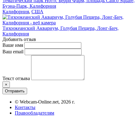
Тематический парк Ноттс Берри Фарм, площадь Calico Square,
Буэна-Парк, Калифорния
Калифорния
,
США
Тихоокеанский Аквариум, Голубая Пещера, Лонг-Бич,
Калифорния
Добавить отзыв
Ваше имя
Ваш email
Текст отзыва
×
Отправить
© Webcam-Online.net, 2026 г.
Контакты
Правообладателям