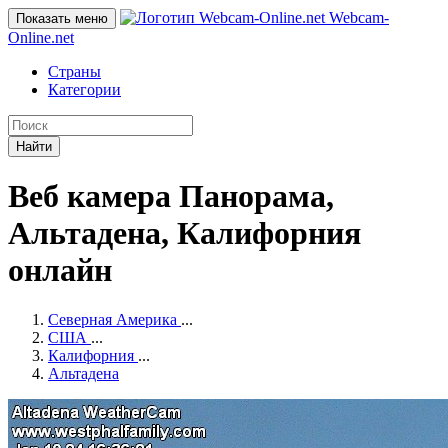
Webcam-
Показать меню
Online
.net
Страны
Категории
Найти
Веб камера Панорама,
Альтадена, Калифорния
онлайн
Северная Америка
...
США
...
Калифорния
...
Альтадена