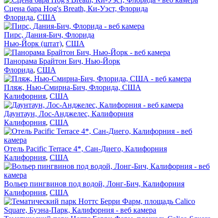
Сцена бара Hog's Breath, Ки-Уэст, Флорида
Флорида
,
США
Пирс, Дания-Бич, Флорида
Нью-Йорк (штат)
,
США
Панорама Брайтон Бич, Нью-Йорк
Флорида
,
США
Пляж, Нью-Смирна-Бич, Флорида, США
Калифорния
,
США
Даунтаун, Лос-Анджелес, Калифорния
Калифорния
,
США
Отель Pacific Terrace 4*, Сан-Диего, Калифорния
Калифорния
,
США
Вольер пингвинов под водой, Лонг-Бич, Калифорния
Калифорния
,
США