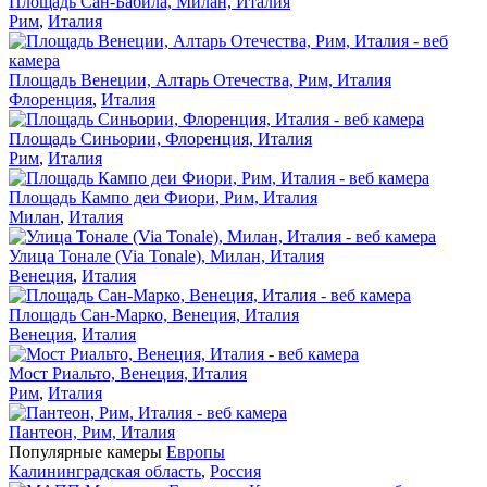
Площадь Сан-Бабила, Милан, Италия
Рим
,
Италия
Площадь Венеции, Алтарь Отечества, Рим, Италия
Флоренция
,
Италия
Площадь Синьории, Флоренция, Италия
Рим
,
Италия
Площадь Кампо деи Фиори, Рим, Италия
Милан
,
Италия
Улица Тонале (Via Tonale), Милан, Италия
Венеция
,
Италия
Площадь Сан-Марко, Венеция, Италия
Венеция
,
Италия
Мост Риальто, Венеция, Италия
Рим
,
Италия
Пантеон, Рим, Италия
Популярные камеры
Европы
Калининградская область
,
Россия