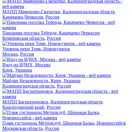
МАПП Мамоново-Гжехотки, Калининградская область
Карачаево-Черкесия
,
Россия
Панорама поселка Теберда, Карачаево-Черкесия
Кемеровская область
,
Россия
Уровень реки Томь, Новокузнецк
Москва
,
Россия
Вход на ВДНХ, Москва
Киев
,
Украина
Майдан Незалежности, Киев, Украина
Калининградская область
,
Россия
МАПП Багратионовск, Калининградская область
Краснодарский край
,
Россия
Пляж гостиницы Метроклуб, Широкая Балка, Новороссийск
Московская область
,
Россия