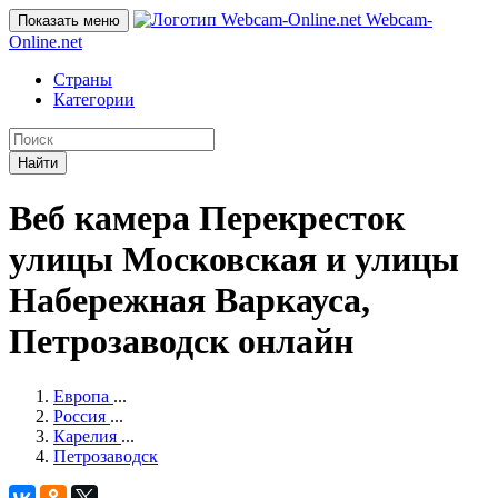
Webcam-
Показать меню
Online
.net
Страны
Категории
Найти
Веб камера Перекресток
улицы Московская и улицы
Набережная Варкауса,
Петрозаводск онлайн
Европа
...
Россия
...
Карелия
...
Петрозаводск