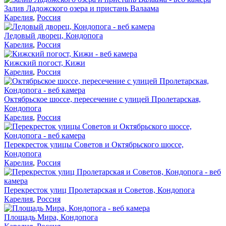
Залив Ладожского озера и пристань Валаама
Карелия
,
Россия
Ледовый дворец, Кондопога
Карелия
,
Россия
Кижский погост, Кижи
Карелия
,
Россия
Октябрьское шоссе, пересечение с улицей Пролетарская,
Кондопога
Карелия
,
Россия
Перекресток улицы Советов и Октябрьского шоссе,
Кондопога
Карелия
,
Россия
Перекресток улиц Пролетарская и Советов, Кондопога
Карелия
,
Россия
Площадь Мира, Кондопога