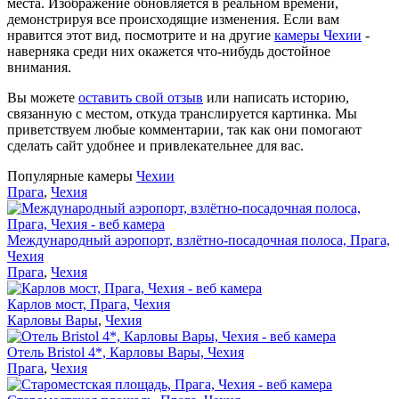
места. Изображение обновляется в реальном времени,
демонстрируя все происходящие изменения. Если вам
нравится этот вид, посмотрите и на другие
камеры Чехии
-
наверняка среди них окажется что-нибудь достойное
внимания.
Вы можете
оставить свой отзыв
или написать историю,
связанную с местом, откуда транслируется картинка. Мы
приветствуем любые комментарии, так как они помогают
сделать сайт удобнее и привлекательнее для вас.
Популярные камеры
Чехии
Прага
,
Чехия
Международный аэропорт, взлётно-посадочная полоса, Прага,
Чехия
Прага
,
Чехия
Карлов мост, Прага, Чехия
Карловы Вары
,
Чехия
Отель Bristol 4*, Карловы Вары, Чехия
Прага
,
Чехия