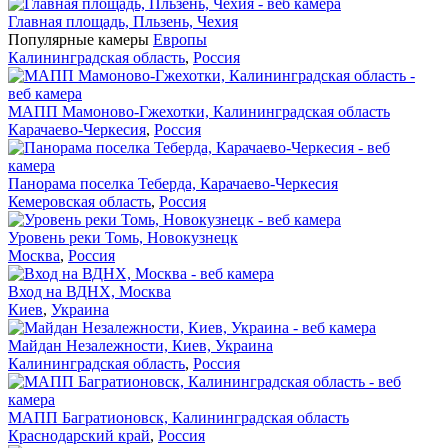
Главная площадь, Пльзень, Чехия
Популярные камеры
Европы
Калининградская область
,
Россия
МАПП Мамоново-Гжехотки, Калининградская область
Карачаево-Черкесия
,
Россия
Панорама поселка Теберда, Карачаево-Черкесия
Кемеровская область
,
Россия
Уровень реки Томь, Новокузнецк
Москва
,
Россия
Вход на ВДНХ, Москва
Киев
,
Украина
Майдан Незалежности, Киев, Украина
Калининградская область
,
Россия
МАПП Багратионовск, Калининградская область
Краснодарский край
,
Россия