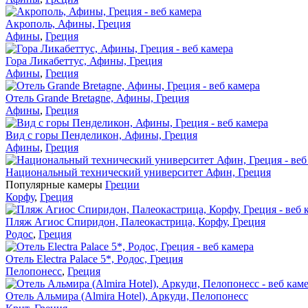
Акрополь, Афины, Греция
Афины
,
Греция
Гора Ликабеттус, Афины, Греция
Афины
,
Греция
Отель Grande Bretagne, Афины, Греция
Афины
,
Греция
Вид с горы Пенделикон, Афины, Греция
Афины
,
Греция
Национальный технический университет Афин, Греция
Популярные камеры
Греции
Корфу
,
Греция
Пляж Агиос Спиридон, Палеокастрица, Корфу, Греция
Родос
,
Греция
Отель Electra Palace 5*, Родос, Греция
Пелопонесс
,
Греция
Отель Альмира (Almira Hotel), Аркуди, Пелопонесс