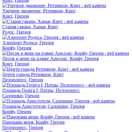
Крит
,
Греция
Уличное движение, Ретимнон, Крит
Крит
,
Греция
Старая гавань, Ханья, Крит
Родос
,
Греция
Аэропорт Родоса, Греция
Корфу
,
Греция
Песок и море на пляже Ариллас, Корфу, Греция
Крит
,
Греция
Центр города Ретимнон, Крит
Пелопонесс
,
Греция
Площадь Георга I, Патры, Пелопонесс
Салоники
,
Греция
Площадь Аристотеля, Салоники, Греция
Корфу
,
Греция
Панорама моря, Корфу, Греция
Пелопонесс
,
Греция