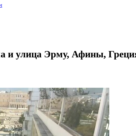
et
а и улица Эрму, Афины, Греци