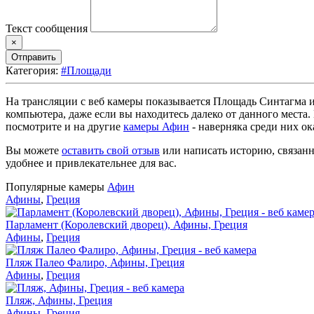
Текст сообщения
×
Отправить
Категория:
#Площади
На трансляции с веб камеры показывается Площадь Синтагма и
компьютера, даже если вы находитесь далеко от данного места
посмотрите и на другие
камеры Афин
- наверняка среди них ок
Вы можете
оставить свой отзыв
или написать историю, связанн
удобнее и привлекательнее для вас.
Популярные камеры
Афин
Афины
,
Греция
Парламент (Королевский дворец), Афины, Греция
Афины
,
Греция
Пляж Палео Фалиро, Афины, Греция
Афины
,
Греция
Пляж, Афины, Греция
Афины
,
Греция