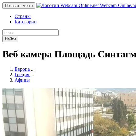
Webcam-Online
.n
Показать меню
Страны
Категории
Найти
Веб камера Площадь Синтагм
Европа
...
Греция
...
Афины