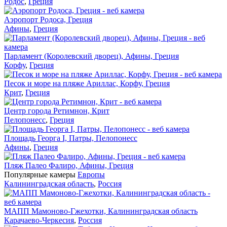
Родос
,
Греция
Аэропорт Родоса, Греция
Афины
,
Греция
Парламент (Королевский дворец), Афины, Греция
Корфу
,
Греция
Песок и море на пляже Ариллас, Корфу, Греция
Крит
,
Греция
Центр города Ретимнон, Крит
Пелопонесс
,
Греция
Площадь Георга I, Патры, Пелопонесс
Афины
,
Греция
Пляж Палео Фалиро, Афины, Греция
Популярные камеры
Европы
Калининградская область
,
Россия
МАПП Мамоново-Гжехотки, Калининградская область
Карачаево-Черкесия
,
Россия