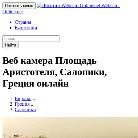
Webcam-
Показать меню
Online
.net
Страны
Категории
Найти
Веб камера Площадь
Аристотеля, Салоники,
Греция онлайн
Европа
...
Греция
...
Салоники