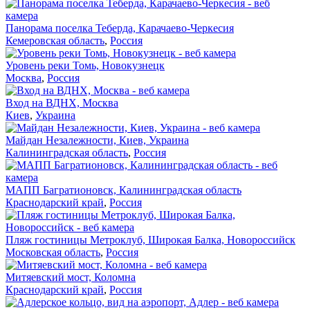
Панорама поселка Теберда, Карачаево-Черкесия
Кемеровская область
,
Россия
Уровень реки Томь, Новокузнецк
Москва
,
Россия
Вход на ВДНХ, Москва
Киев
,
Украина
Майдан Незалежности, Киев, Украина
Калининградская область
,
Россия
МАПП Багратионовск, Калининградская область
Краснодарский край
,
Россия
Пляж гостиницы Метроклуб, Широкая Балка, Новороссийск
Московская область
,
Россия
Митяевский мост, Коломна
Краснодарский край
,
Россия