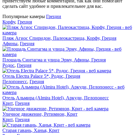
приветствуем любые комментарии, так как они помогают
сделать сайт удобнее и привлекательнее для вас.
Популярные камеры
Греции
Корфу
,
Греция
Пляж Агиос Спиридон, Палеокастрица, Корфу, Греция
Афины
,
Греция
Площадь Синтагма и улица Эрму, Афины, Греция
Родос
,
Греция
Отель Electra Palace 5*, Родос, Греция
Пелопонесс
,
Греция
Отель Альмира (Almira Hotel), Аркуди, Пелопонесс
Крит
,
Греция
Уличное движение, Ретимнон, Крит
Крит
,
Греция
Старая гавань, Ханья, Крит