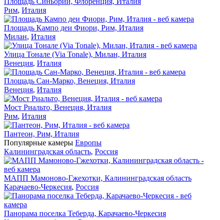
Площадь Синьории, Флоренция, Италия
Рим
,
Италия
Площадь Кампо деи Фиори, Рим, Италия
Милан
,
Италия
Улица Тонале (Via Tonale), Милан, Италия
Венеция
,
Италия
Площадь Сан-Марко, Венеция, Италия
Венеция
,
Италия
Мост Риальто, Венеция, Италия
Рим
,
Италия
Пантеон, Рим, Италия
Популярные камеры
Европы
Калининградская область
,
Россия
МАПП Мамоново-Гжехотки, Калининградская область
Карачаево-Черкесия
,
Россия
Панорама поселка Теберда, Карачаево-Черкесия