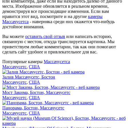
или компьютера, даже если вы находитесь далеко от данного
места. Изображение обновляется в реальном времени,
демонстрируя все происходящие изменения. Если вам
нравится этот вид, посмотрите и на другие
камеры
Массачусетса
- наверняка среди них окажется что-нибудь
достойное внимания.
Вы можете
оставить свой отзыв
или написать историю,
связанную с местом, откуда транслируется картинка. Мы
приветствуем любые комментарии, так как они помогают
сделать сайт удобнее и привлекательнее для вас.
Популярные камеры
Массачусетса
Массачусетс
,
США
Залив Массачусетс, Бостон
Массачусетс
,
США
Мост Закима, Бостон, Массачусетс
Массачусетс
,
США
Панорама, Бостон, Массачусетс
Массачусетс
,
США