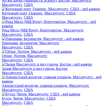
Музей науки (Museum Of Science), Бостон, Массачусетс
Массачусетс
,
США
Круизный порт, Гианнис, Массачусетс, США
Массачусетс
,
США
Река Милл (Mill River), Нортгемптон, Массачусетс
Массачусетс
,
США
Панорама, Беллингем, Массачусетс
Массачусетс
,
США
Обзор, Уолтем, Массачусетс
Массачусетс
,
США
Залив Массачусетс и вид города, Бостон
Массачусетс
,
США
Амхерстский колледж, главная площадь, Массачусетс
Массачусетс
,
США
Бухта, Чатем, Массачусетс, США
Массачусетс
,
США