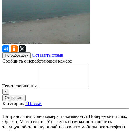
Оставить отзыв
Не работает?
Сообщить о неработающей камере
Текст сообщения
×
Отправить
Категория:
#Пляжи
На трансляции с веб камеры показывается Побережье и пляж,
Орлеан, Массачусетс. У вас есть возможность оценить
текущую обстановку онлайн со своего мобильного телефона