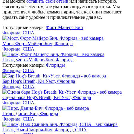
Вы можете
оставить свой отзыв
или написать историю,
связанную с местом, откуда транслируется картинка. Мы
приветствуем любые комментарии, так как они помогают
сделать сайт удобнее и привлекательнее для вас.
Популярные камеры
Форт-Майерс-Бич
Флорида
,
США
Мост, Форт-Майерс-Бич, Флорида
Флорида
,
США
Пляж, Форт-Майерс-Бич, Флорида
Популярные камеры
Флориды
Флорида
,
США
Бар Hog's Breath, Ки-Уэст, Флорида
Флорида
,
США
Сцена бара Hog's Breath, Ки-Уэст, Флорида
Флорида
,
США
Пирс, Дания-Бич, Флорида
Флорида
,
США
Пляж, Нью-Смирна-Бич, Флорида, США