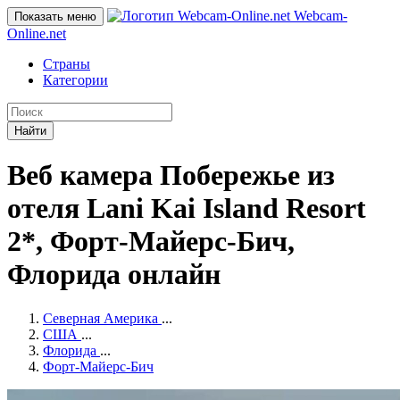
Webcam-
Показать меню
Online
.net
Страны
Категории
Найти
Веб камера Побережье из
отеля Lani Kai Island Resort
2*, Форт-Майерс-Бич,
Флорида онлайн
Северная Америка
...
США
...
Флорида
...
Форт-Майерс-Бич