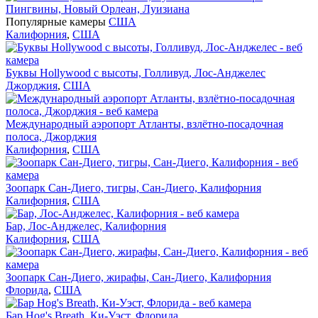
Пингвины, Новый Орлеан, Луизиана
Популярные камеры
США
Калифорния
,
США
Буквы Hollywood с высоты, Голливуд, Лос-Анджелес
Джорджия
,
США
Международный аэропорт Атланты, взлётно-посадочная
полоса, Джорджия
Калифорния
,
США
Зоопарк Сан-Диего, тигры, Сан-Диего, Калифорния
Калифорния
,
США
Бар, Лос-Анджелес, Калифорния
Калифорния
,
США
Зоопарк Сан-Диего, жирафы, Сан-Диего, Калифорния
Флорида
,
США
Бар Hog's Breath, Ки-Уэст, Флорида