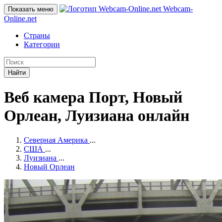
Webcam-
Показать меню
Online
.net
Страны
Категории
Найти
Веб камера Порт, Новый
Орлеан, Луизиана онлайн
Северная Америка
...
США
...
Луизиана
...
Новый Орлеан