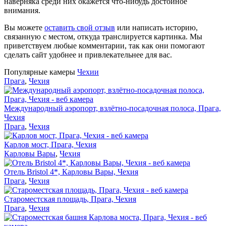
наверняка среди них окажется что-нибудь достойное
внимания.
Вы можете
оставить свой отзыв
или написать историю,
связанную с местом, откуда транслируется картинка. Мы
приветствуем любые комментарии, так как они помогают
сделать сайт удобнее и привлекательнее для вас.
Популярные камеры
Чехии
Прага
,
Чехия
Международный аэропорт, взлётно-посадочная полоса, Прага,
Чехия
Прага
,
Чехия
Карлов мост, Прага, Чехия
Карловы Вары
,
Чехия
Отель Bristol 4*, Карловы Вары, Чехия
Прага
,
Чехия
Староместская площадь, Прага, Чехия
Прага
,
Чехия