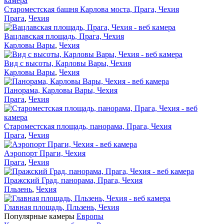
Староместская башня Карлова моста, Прага, Чехия
Прага
,
Чехия
Вацлавская площадь, Прага, Чехия
Карловы Вары
,
Чехия
Вид с высоты, Карловы Вары, Чехия
Карловы Вары
,
Чехия
Панорама, Карловы Вары, Чехия
Прага
,
Чехия
Староместская площадь, панорама, Прага, Чехия
Прага
,
Чехия
Аэропорт Праги, Чехия
Прага
,
Чехия
Пражский Град, панорама, Прага, Чехия
Пльзень
,
Чехия
Главная площадь, Пльзень, Чехия
Популярные камеры
Европы