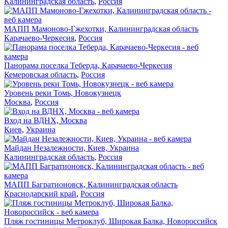
Калининградская область
,
Россия
МАПП Мамоново-Гжехотки, Калининградская область
Карачаево-Черкесия
,
Россия
Панорама поселка Теберда, Карачаево-Черкесия
Кемеровская область
,
Россия
Уровень реки Томь, Новокузнецк
Москва
,
Россия
Вход на ВДНХ, Москва
Киев
,
Украина
Майдан Незалежности, Киев, Украина
Калининградская область
,
Россия
МАПП Багратионовск, Калининградская область
Краснодарский край
,
Россия
Пляж гостиницы Метроклуб, Широкая Балка, Новороссийск