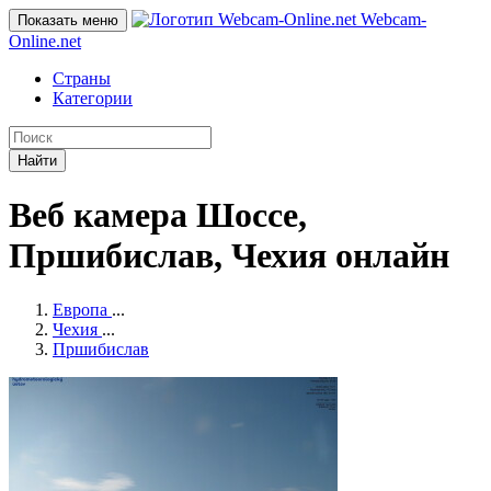
Webcam-
Показать меню
Online
.net
Страны
Категории
Найти
Веб камера Шоссе,
Пршибислав, Чехия онлайн
Европа
...
Чехия
...
Пршибислав