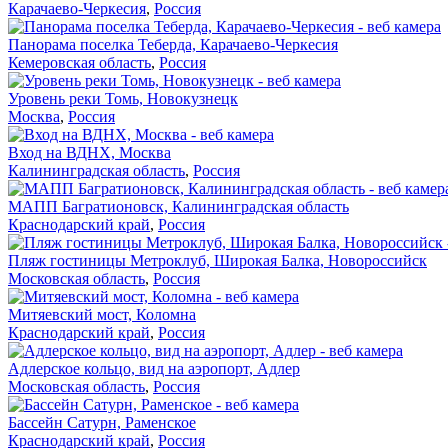
Карачаево-Черкесия
,
Россия
Панорама поселка Теберда, Карачаево-Черкесия
Кемеровская область
,
Россия
Уровень реки Томь, Новокузнецк
Москва
,
Россия
Вход на ВДНХ, Москва
Калининградская область
,
Россия
МАПП Багратионовск, Калининградская область
Краснодарский край
,
Россия
Пляж гостиницы Метроклуб, Широкая Балка, Новороссийск
Московская область
,
Россия
Митяевский мост, Коломна
Краснодарский край
,
Россия
Адлерское кольцо, вид на аэропорт, Адлер
Московская область
,
Россия
Бассейн Сатурн, Раменское
Краснодарский край
,
Россия