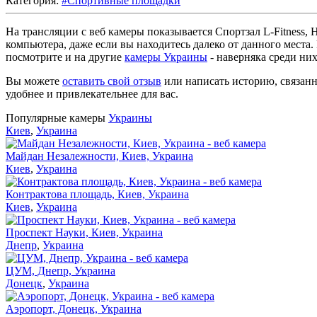
Категория:
#Спортивные площадки
На трансляции с веб камеры показывается Спортзал L-Fitness,
компьютера, даже если вы находитесь далеко от данного места
посмотрите и на другие
камеры Украины
- наверняка среди ни
Вы можете
оставить свой отзыв
или написать историю, связанн
удобнее и привлекательнее для вас.
Популярные камеры
Украины
Киев
,
Украина
Майдан Незалежности, Киев, Украина
Киев
,
Украина
Контрактова площадь, Киев, Украина
Киев
,
Украина
Проспект Науки, Киев, Украина
Днепр
,
Украина
ЦУМ, Днепр, Украина
Донецк
,
Украина
Аэропорт, Донецк, Украина