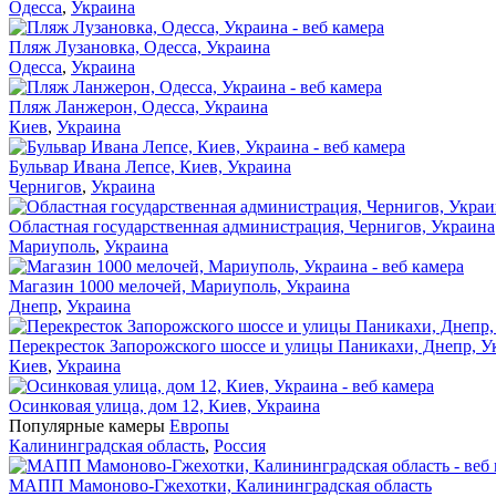
Одесса
,
Украина
Пляж Лузановка, Одесса, Украина
Одесса
,
Украина
Пляж Ланжерон, Одесса, Украина
Киев
,
Украина
Бульвар Ивана Лепсе, Киев, Украина
Чернигов
,
Украина
Областная государственная администрация, Чернигов, Украина
Мариуполь
,
Украина
Магазин 1000 мелочей, Мариуполь, Украина
Днепр
,
Украина
Перекресток Запорожского шоссе и улицы Паникахи, Днепр, У
Киев
,
Украина
Осинковая улица, дом 12, Киев, Украина
Популярные камеры
Европы
Калининградская область
,
Россия
МАПП Мамоново-Гжехотки, Калининградская область