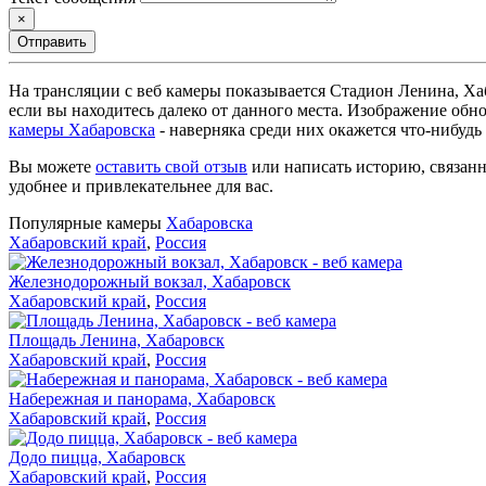
×
Отправить
На трансляции с веб камеры показывается Стадион Ленина, Ха
если вы находитесь далеко от данного места. Изображение обн
камеры Хабаровска
- наверняка среди них окажется что-нибудь
Вы можете
оставить свой отзыв
или написать историю, связанн
удобнее и привлекательнее для вас.
Популярные камеры
Хабаровска
Хабаровский край
,
Россия
Железнодорожный вокзал, Хабаровск
Хабаровский край
,
Россия
Площадь Ленина, Хабаровск
Хабаровский край
,
Россия
Набережная и панорама, Хабаровск
Хабаровский край
,
Россия
Додо пицца, Хабаровск
Хабаровский край
,
Россия