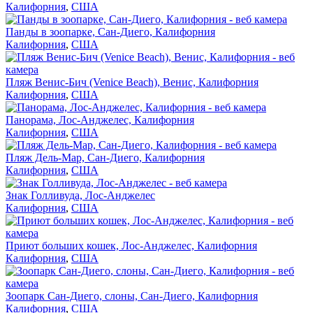
Калифорния
,
США
Панды в зоопарке, Сан-Диего, Калифорния
Калифорния
,
США
Пляж Венис-Бич (Venice Beach), Венис, Калифорния
Калифорния
,
США
Панорама, Лос-Анджелес, Калифорния
Калифорния
,
США
Пляж Дель-Мар, Сан-Диего, Калифорния
Калифорния
,
США
Знак Голливуда, Лос-Анджелес
Калифорния
,
США
Приют больших кошек, Лос-Анджелес, Калифорния
Калифорния
,
США
Зоопарк Сан-Диего, слоны, Сан-Диего, Калифорния
Калифорния
,
США