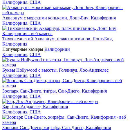
Калифорния
,
США
Аквариум с морскими коньками, Лонг-Бич, Калифорния
Калифорния
,
США
Тихоокеанский Аквариум, пляж пингвинов, Лонг-Бич,
Калифорния
Популярные камеры
Калифорнии
Калифорния
,
США
Буквы Hollywood с высоты, Голливуд, Лос-Анджелес
Калифорния
,
США
Зоопарк Сан-Диего, тигры, Сан-Диего, Калифорния
Калифорния
,
США
Бар, Лос-Анджелес, Калифорния
Калифорния
,
США
Зоопарк Сан-Диего, жирафы, Сан-Диего, Калифорния