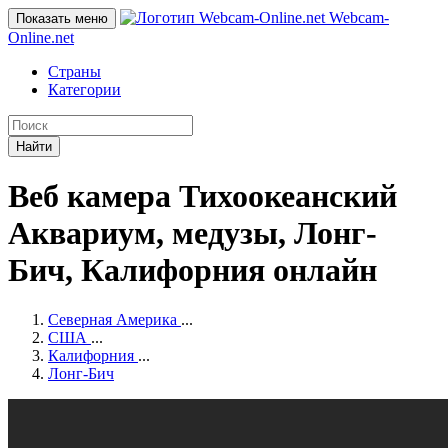
Webcam-
Показать меню
Online
.net
Страны
Категории
Найти
Веб камера Тихоокеанский
Аквариум, медузы, Лонг-
Бич, Калифорния онлайн
Северная Америка
...
США
...
Калифорния
...
Лонг-Бич