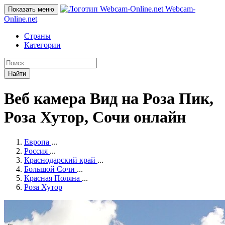
Webcam-
Показать меню
Online
.net
Страны
Категории
Найти
Веб камера Вид на Роза Пик,
Роза Хутор, Сочи онлайн
Европа
...
Россия
...
Краснодарский край
...
Большой Сочи
...
Красная Поляна
...
Роза Хутор