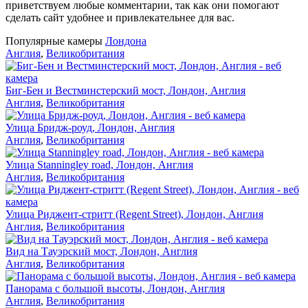
приветствуем любые комментарии, так как они помогают
сделать сайт удобнее и привлекательнее для вас.
Популярные камеры
Лондона
Англия
,
Великобритания
Биг-Бен и Вестминстерский мост, Лондон, Англия
Англия
,
Великобритания
Улица Бридж-роуд, Лондон, Англия
Англия
,
Великобритания
Улица Stanningley road, Лондон, Англия
Англия
,
Великобритания
Улица Риджент-стритт (Regent Street), Лондон, Англия
Англия
,
Великобритания
Вид на Тауэрский мост, Лондон, Англия
Англия
,
Великобритания
Панорама с большой высоты, Лондон, Англия
Англия
,
Великобритания