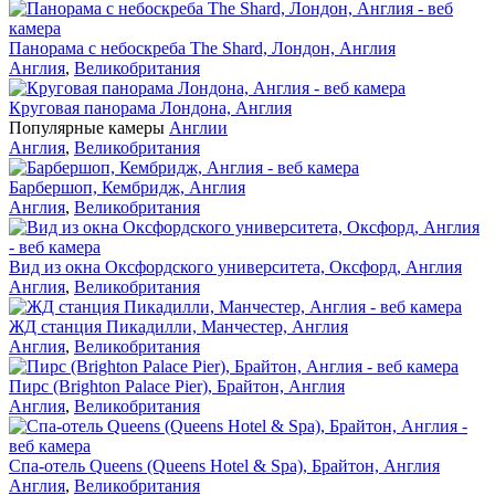
Панорама с небоскреба The Shard, Лондон, Англия
Англия
,
Великобритания
Круговая панорама Лондона, Англия
Популярные камеры
Англии
Англия
,
Великобритания
Барбершоп, Кембридж, Англия
Англия
,
Великобритания
Вид из окна Оксфордского университета, Оксфорд, Англия
Англия
,
Великобритания
ЖД станция Пикадилли, Манчестер, Англия
Англия
,
Великобритания
Пирс (Brighton Palace Pier), Брайтон, Англия
Англия
,
Великобритания
Спа-отель Queens (Queens Hotel & Spa), Брайтон, Англия
Англия
,
Великобритания