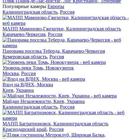
Пляж Плайя-де-Лас-Вистас, Лос Кристианос, Тенерифе
Популярные камеры
Европы
Калининградская область
,
Россия
МАПП Мамоново-Гжехотки, Калининградская область
Карачаево-Черкесия
,
Россия
Панорама поселка Теберда, Карачаево-Черкесия
Кемеровская область
,
Россия
Уровень реки Томь, Новокузнецк
Москва
,
Россия
Вход на ВДНХ, Москва
Киев
,
Украина
Майдан Незалежности, Киев, Украина
Калининградская область
,
Россия
МАПП Багратионовск, Калининградская область
Краснодарский край
,
Россия