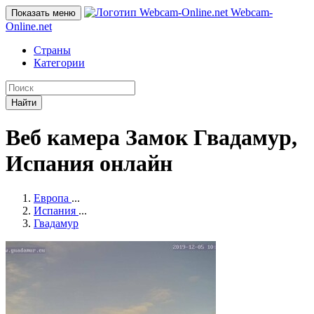
Webcam-
Показать меню
Online
.net
Страны
Категории
Найти
Веб камера Замок Гвадамур,
Испания онлайн
Европа
...
Испания
...
Гвадамур