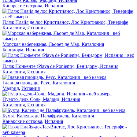
Площадь Кальяо, Мадрид, Испания
Канарские острова
,
Испания
Пляж Плайя де лос Кристианос, Лос Кристианос, Тенерифе
Каталония
,
Испания
Морская набережная, Льорет де Мар, Каталония
Бенидорм
,
Испания
Пляж Поньенте (Playa de Poniente), Бенидорм, Испания
Каталония
,
Испания
Главная площадь, Реус, Каталония
Мадрид
,
Испания
Пуэрто-дель-Соль, Мадрид, Испания
Каталония
,
Испания
Бухта, Калелья де Палафружель, Каталония
Канарские острова
,
Испания