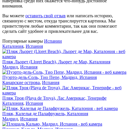
наверняка среди них окажется что-нибудь достойное
внимания.
Вы можете
оставить свой отзыв
или написать историю,
связанную с местом, откуда транслируется картинка. Мы
приветствуем любые комментарии, так как они помогают
сделать сайт удобнее и привлекательнее для вас.
Популярные камеры
Испании
Каталония
,
Испания
Пляж Льорет (Lloret Beach), Льорет де Мар, Каталония
Мадрид
,
Испания
Пуэрто-дель-Соль, Тио Пепе, Мадрид, Испания
Канарские острова
,
Испания
Пляж Троя (Playa de Troya), Лас Америкас, Тенерифе
Каталония
,
Испания
Пляж, Калелья де Палафружель, Каталония
Мадрид
,
Испания