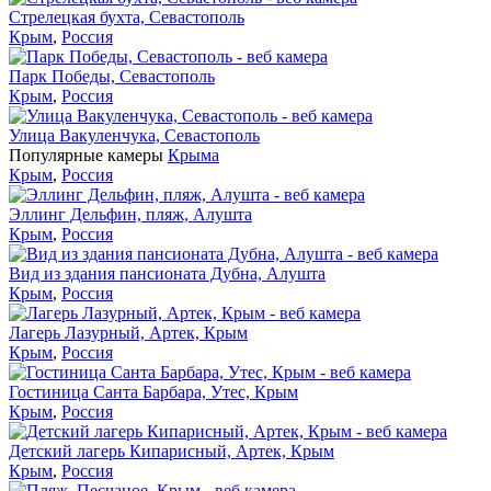
Стрелецкая бухта, Севастополь
Крым
,
Россия
Парк Победы, Севастополь
Крым
,
Россия
Улица Вакуленчука, Севастополь
Популярные камеры
Крыма
Крым
,
Россия
Эллинг Дельфин, пляж, Алушта
Крым
,
Россия
Вид из здания пансионата Дубна, Алушта
Крым
,
Россия
Лагерь Лазурный, Артек, Крым
Крым
,
Россия
Гостиница Санта Барбара, Утес, Крым
Крым
,
Россия
Детский лагерь Кипарисный, Артек, Крым
Крым
,
Россия