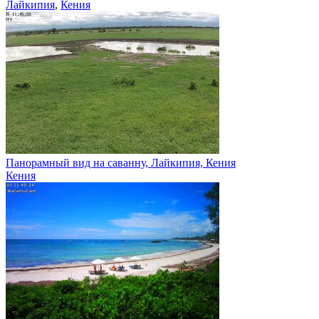
Лайкипия
,
Кения
Панорамный вид на саванну, Лайкипия, Кения
Кения