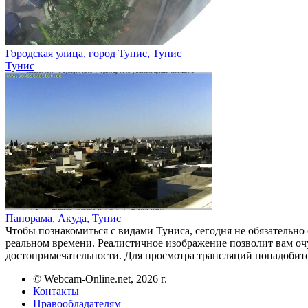
Городская улица, город Тунис, Тунис
Тунис
Панорама, Акуда, Тунис
Чтобы познакомиться с видами Туниса, сегодня не обязательно 
реальном времени. Реалистичное изображение позволит вам очу
достопримечательности. Для просмотра трансляций понадобитс
© Webcam-Online.net, 2026 г.
Контакты
Правообладателям