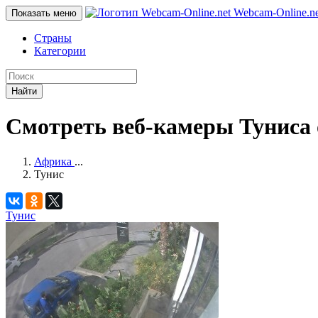
Webcam-Online
.n
Показать меню
Страны
Категории
Найти
Смотреть веб-камеры Туниса
Африка
...
Тунис
Тунис