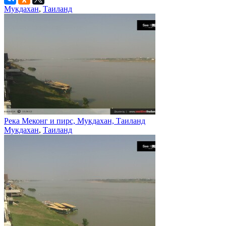
Мукдахан
,
Таиланд
Река Меконг и пирс, Мукдахан, Таиланд
Мукдахан
,
Таиланд