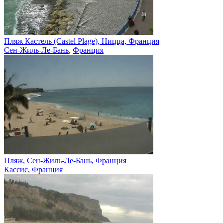
Пляж Кастель (Castel Plage), Ницца, Франция
Сен-Жиль-Ле-Бань
,
Франция
Пляж, Сен-Жиль-Ле-Бань, Франция
Кассис
,
Франция