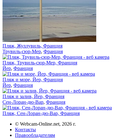
Пляж, Жуллувиль, Франция
Трувиль-сюр-Мер
,
Франция
Пляж, Трувиль-сюр-Мер, Франция
Йер
,
Франция
Пляж и море, Йер, Франция
Йер
,
Франция
Пляж и залив, Йер, Франция
Сен-Лоран-дю-Вар
,
Франция
Пляж, Сен-Лоран-дю-Вар, Франция
© Webcam-Online.net, 2026 г.
Контакты
Правообладателям