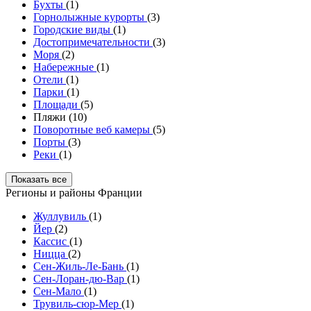
Бухты
(1)
Горнолыжные курорты
(3)
Городские виды
(1)
Достопримечательности
(3)
Моря
(2)
Набережные
(1)
Отели
(1)
Парки
(1)
Площади
(5)
Пляжи (10)
Поворотные веб камеры
(5)
Порты
(3)
Реки
(1)
Показать все
Регионы и районы Франции
Жуллувиль
(1)
Йер
(2)
Кассис
(1)
Ницца
(2)
Сен-Жиль-Ле-Бань
(1)
Сен-Лоран-дю-Вар
(1)
Сен-Мало
(1)
Трувиль-сюр-Мер
(1)