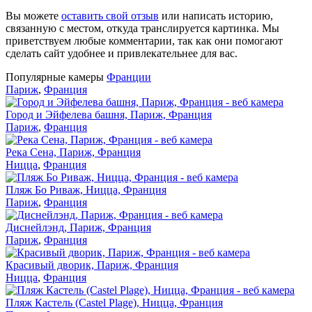
Вы можете
оставить свой отзыв
или написать историю,
связанную с местом, откуда транслируется картинка. Мы
приветствуем любые комментарии, так как они помогают
сделать сайт удобнее и привлекательнее для вас.
Популярные камеры
Франции
Париж
,
Франция
Город и Эйфелева башня, Париж, Франция
Париж
,
Франция
Река Сена, Париж, Франция
Ницца
,
Франция
Пляж Бо Риваж, Ницца, Франция
Париж
,
Франция
Диснейлэнд, Париж, Франция
Париж
,
Франция
Красивый дворик, Париж, Франция
Ницца
,
Франция
Пляж Кастель (Castel Plage), Ницца, Франция