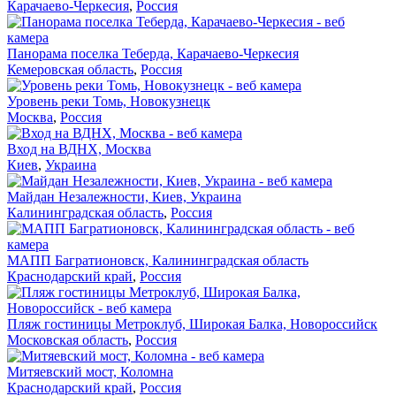
Карачаево-Черкесия
,
Россия
Панорама поселка Теберда, Карачаево-Черкесия
Кемеровская область
,
Россия
Уровень реки Томь, Новокузнецк
Москва
,
Россия
Вход на ВДНХ, Москва
Киев
,
Украина
Майдан Незалежности, Киев, Украина
Калининградская область
,
Россия
МАПП Багратионовск, Калининградская область
Краснодарский край
,
Россия
Пляж гостиницы Метроклуб, Широкая Балка, Новороссийск
Московская область
,
Россия
Митяевский мост, Коломна
Краснодарский край
,
Россия