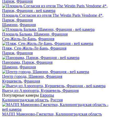
Париж
,
Франция
Площадь Согласия из отеля The Westin Paris Vendome 4*,
Париж, Франция
Шамони
,
Франция
Площадь Бальма, Шамони, Франция
Сен-Жиль-Ле-Бань
,
Франция
Пляж, Сен-Жиль-Ле-Бань, Франция
Париж
,
Франция
Панорама, Париж, Франция
Шамони
,
Франция
Центр города, Шамони, Франция
Куршевель
,
Франция
Выезд из Аэропорта, Куршевель, Франция
Популярные камеры
Европы
Калининградская область
,
Россия
МАПП Мамоново-Гжехотки, Калининградская область