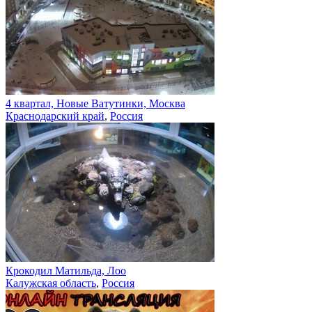
4 квартал, Новые Ватутинки, Москва
Краснодарский край
,
Россия
Крокодил Матильда, Лоо
Калужская область
,
Россия