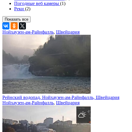
Погодные веб камеры
(1)
Реки
(2)
Показать все
Нойхаузен-ам-Райнфалль
,
Швейцария
Рейнский водопад, Нойхаузен-ам-Райнфалль, Швейцария
Нойхаузен-ам-Райнфалль
,
Швейцария