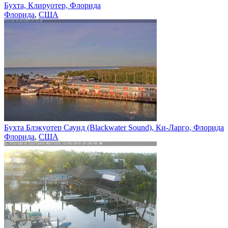
Бухта, Клируотер, Флорида
Флорида
,
США
Бухта Блэкуотер Саунд (Blackwater Sound), Ки-Ларго, Флорида
Флорида
,
США