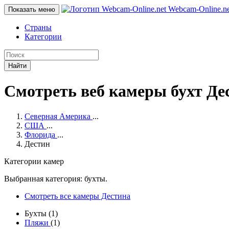
Webcam-Online
.n
Показать меню
Страны
Категории
Найти
Смотреть веб камеры бухт Де
Северная Америка
...
США
...
Флорида
...
Дестин
Категории камер
Выбранная категория: бухты.
Смотреть все камеры Дестина
Бухты (1)
Пляжи
(1)