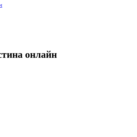
et
стина онлайн