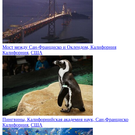
Мост между Сан-Франциско и Оклендом, Калифорния
Калифорния
,
США
Пингвины, Калифорнийская академия наук, Сан-Франциско
Калифорния
,
США