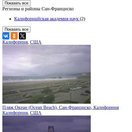
Показать все
Регионы и районы Сан-Франциско
Калифорнийская академия наук
(2)
Показать все
Калифорния
,
США
Пляж Океан (Ocean Beach), Сан-Франциско, Калифорния
Калифорния
,
США