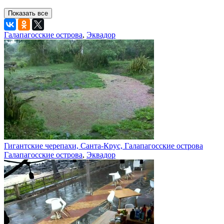
Показать все
Галапагосские острова
,
Эквадор
Гигантские черепахи, Санта-Крус, Галапагосские острова
Галапагосские острова
,
Эквадор