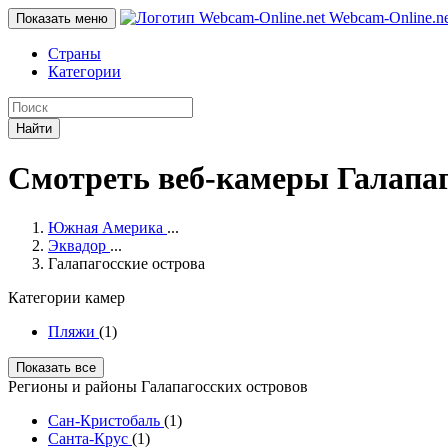
Webcam-Online
.n
Показать меню
Страны
Категории
Найти
Смотреть веб-камеры Галапаг
Южная Америка
...
Эквадор
...
Галапагосские острова
Категории камер
Пляжи
(1)
Показать все
Регионы и районы Галапагосских островов
Сан-Кристобаль
(1)
Санта-Крус
(1)