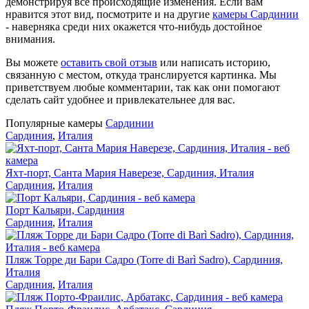
демонстрируя все происходящие изменения. Если вам
нравится этот вид, посмотрите и на другие
камеры Сардинии
- наверняка среди них окажется что-нибудь достойное
внимания.
Вы можете
оставить свой отзыв
или написать историю,
связанную с местом, откуда транслируется картинка. Мы
приветствуем любые комментарии, так как они помогают
сделать сайт удобнее и привлекательнее для вас.
Популярные камеры
Сардинии
Сардиния
,
Италия
Яхт-порт, Санта Мария Наверезе, Сардиния, Италия
Сардиния
,
Италия
Порт Кальяри, Сардиния
Сардиния
,
Италия
Пляж Торре ди Бари Садро (Torre di Barì Sadro), Сардиния,
Италия
Сардиния
,
Италия