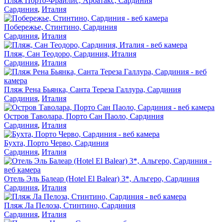
Пляж Порто-Фраилис, Арбатакс, Сардиния
Сардиния
,
Италия
Побережье, Стинтино, Сардиния
Сардиния
,
Италия
Пляж, Сан Теодоро, Сардиния, Италия
Сардиния
,
Италия
Пляж Рена Бьянка, Санта Тереза Галлура, Сардиния
Сардиния
,
Италия
Остров Таволара, Порто Сан Паоло, Сардиния
Сардиния
,
Италия
Бухта, Порто Черво, Сардиния
Сардиния
,
Италия
Отель Эль Балеар (Hotel El Balear) 3*, Альгеро, Сардиния
Сардиния
,
Италия
Пляж Ла Пелоза, Стинтино, Сардиния
Сардиния
,
Италия