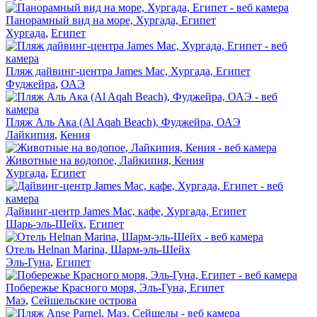
Панорамный вид на море, Хургада, Египет
Хургада
,
Египет
Пляж дайвинг-центра James Mac, Хургада, Египет
Фуджейра
,
ОАЭ
Пляж Аль Ака (Al Aqah Beach), Фуджейра, ОАЭ
Лайкипия
,
Кения
Животные на водопое, Лайкипия, Кения
Хургада
,
Египет
Дайвинг-центр James Mac, кафе, Хургада, Египет
Шарь-эль-Шейх
,
Египет
Отель Helnan Marina, Шарм-эль-Шейх
Эль-Гуна
,
Египет
Побережье Красного моря, Эль-Гуна, Египет
Маэ
,
Сейшельские острова