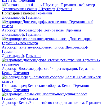
Штутгарт
,
Германия
Телевизионная башня, Штутгарт, Германия
Популярные камеры
Германии
Дюссельдорф
,
Германия
Аэропорт Дюссельдорфа, летное поле, Германия
Дюссельдорф
,
Германия
Аэропорт, взлетно-посадочная полоса, Дюссельдорф,
Германия
Дюссельдорф
,
Германия
Аэропорт Дюссельдорфа, стойки регистрации, Германия
Кельн
,
Германия
Площадь перед Кельнским собором, Кельн, Германия
Кельн
,
Германия
Аэропорт Кельн/Бонн, взлётно-посадочная полоса, Германия