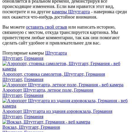
обновляется в реальном времени, демонстрируя все
происходящие изменения. Если вам нравится этот вид,
посмотрите и на другие
камеры Штутгарта
- наверняка среди
них окажется что-нибудь достойное внимания.
Вы можете
оставить свой отзыв
или написать историю,
связанную с местом, откуда транслируется картинка. Мы
приветствуем любые комментарии, так как они помогают
сделать сайт удобнее и привлекательнее для вас.
Популярные камеры
Штутгарта
Штутгарт
,
Германия
Аэропорт, стоянка самолетов, Штутгарт, Германия
Штутгарт
,
Германия
Аэропорт Штутгарта, летное поле, Германия
Штутгарт
,
Германия
Аэропорт Штутгарта из здания аэровокзала, Германия
Штутгарт
,
Германия
Вокзал, Штутгарт, Германия