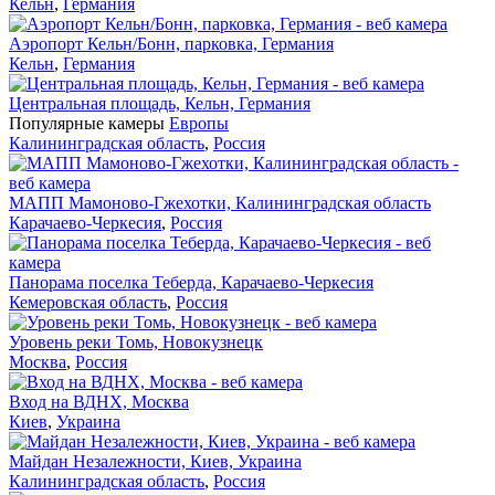
Кельн
,
Германия
Аэропорт Кельн/Бонн, парковка, Германия
Кельн
,
Германия
Центральная площадь, Кельн, Германия
Популярные камеры
Европы
Калининградская область
,
Россия
МАПП Мамоново-Гжехотки, Калининградская область
Карачаево-Черкесия
,
Россия
Панорама поселка Теберда, Карачаево-Черкесия
Кемеровская область
,
Россия
Уровень реки Томь, Новокузнецк
Москва
,
Россия
Вход на ВДНХ, Москва
Киев
,
Украина
Майдан Незалежности, Киев, Украина
Калининградская область
,
Россия