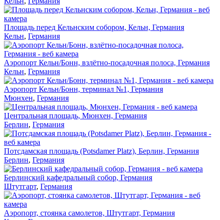
Кельн
,
Германия
Площадь перед Кельнским собором, Кельн, Германия
Кельн
,
Германия
Аэропорт Кельн/Бонн, взлётно-посадочная полоса, Германия
Кельн
,
Германия
Аэропорт Кельн/Бонн, терминал №1, Германия
Мюнхен
,
Германия
Центральная площадь, Мюнхен, Германия
Берлин
,
Германия
Потсдамская площадь (Potsdamer Platz), Берлин, Германия
Берлин
,
Германия
Берлинский кафедральный собор, Германия
Штутгарт
,
Германия
Аэропорт, стоянка самолетов, Штутгарт, Германия