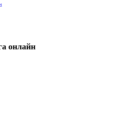
et
га онлайн