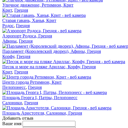
Уличное движение, Ретимнон, Крит
Крит
,
Греция
Старая гавань, Ханья, Крит
Родос
,
Греция
Аэропорт Родоса, Греция
Афины
,
Греция
Парламент (Королевский дворец), Афины, Греция
Корфу
,
Греция
Песок и море на пляже Ариллас, Корфу, Греция
Крит
,
Греция
Центр города Ретимнон, Крит
Пелопонесс
,
Греция
Площадь Георга I, Патры, Пелопонесс
Салоники
,
Греция
Площадь Аристотеля, Салоники, Греция
Добавить отзыв
Ваше имя