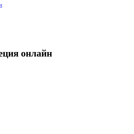
et
реция онлайн