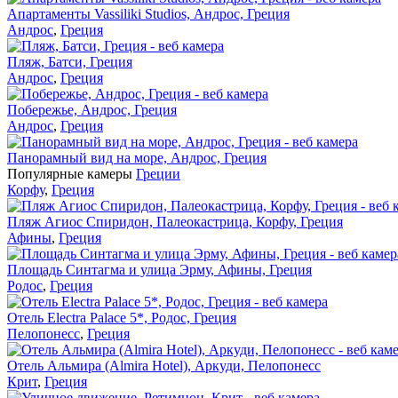
Апартаменты Vassiliki Studios, Андрос, Греция
Андрос
,
Греция
Пляж, Батси, Греция
Андрос
,
Греция
Побережье, Андрос, Греция
Андрос
,
Греция
Панорамный вид на море, Андрос, Греция
Популярные камеры
Греции
Корфу
,
Греция
Пляж Агиос Спиридон, Палеокастрица, Корфу, Греция
Афины
,
Греция
Площадь Синтагма и улица Эрму, Афины, Греция
Родос
,
Греция
Отель Electra Palace 5*, Родос, Греция
Пелопонесс
,
Греция
Отель Альмира (Almira Hotel), Аркуди, Пелопонесс
Крит
,
Греция