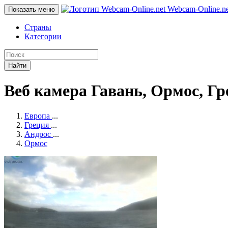
Webcam-Online
.n
Показать меню
Страны
Категории
Найти
Веб камера Гавань, Ормос, Г
Европа
...
Греция
...
Андрос
...
Ормос