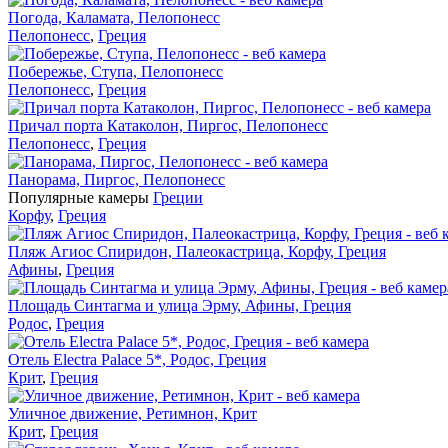
Погода, Каламата, Пелопонесс
Пелопонесс
,
Греция
Побережье, Ступа, Пелопонесс
Пелопонесс
,
Греция
Причал порта Катаколон, Пиргос, Пелопонесс
Пелопонесс
,
Греция
Панорама, Пиргос, Пелопонесс
Популярные камеры
Греции
Корфу
,
Греция
Пляж Агиос Спиридон, Палеокастрица, Корфу, Греция
Афины
,
Греция
Площадь Синтагма и улица Эрму, Афины, Греция
Родос
,
Греция
Отель Electra Palace 5*, Родос, Греция
Крит
,
Греция
Уличное движение, Ретимнон, Крит
Крит
,
Греция