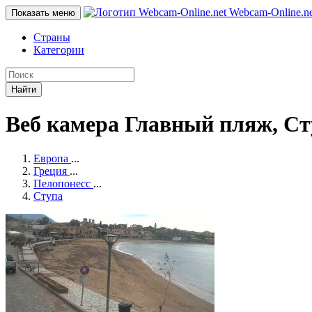
Webcam-Online
.n
Показать меню
Страны
Категории
Найти
Веб камера Главный пляж, Ст
Европа
...
Греция
...
Пелопонесс
...
Ступа