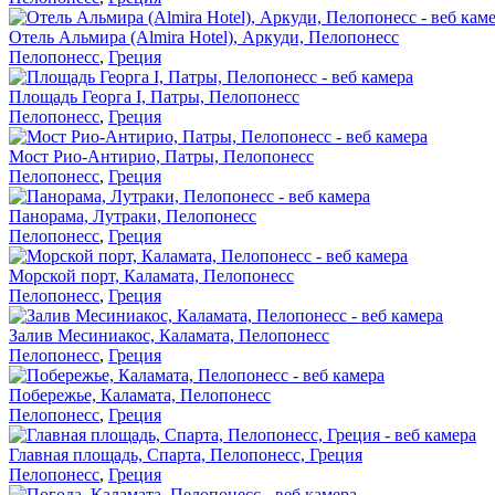
Отель Альмира (Almira Hotel), Аркуди, Пелопонесс
Пелопонесс
,
Греция
Площадь Георга I, Патры, Пелопонесс
Пелопонесс
,
Греция
Мост Рио-Антирио, Патры, Пелопонесс
Пелопонесс
,
Греция
Панорама, Лутраки, Пелопонесс
Пелопонесс
,
Греция
Морской порт, Каламата, Пелопонесс
Пелопонесс
,
Греция
Залив Месиниакос, Каламата, Пелопонесс
Пелопонесс
,
Греция
Побережье, Каламата, Пелопонесс
Пелопонесс
,
Греция
Главная площадь, Спарта, Пелопонесс, Греция
Пелопонесс
,
Греция