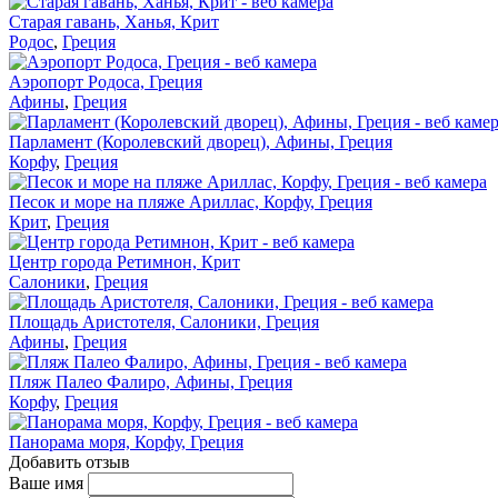
Старая гавань, Ханья, Крит
Родос
,
Греция
Аэропорт Родоса, Греция
Афины
,
Греция
Парламент (Королевский дворец), Афины, Греция
Корфу
,
Греция
Песок и море на пляже Ариллас, Корфу, Греция
Крит
,
Греция
Центр города Ретимнон, Крит
Салоники
,
Греция
Площадь Аристотеля, Салоники, Греция
Афины
,
Греция
Пляж Палео Фалиро, Афины, Греция
Корфу
,
Греция
Панорама моря, Корфу, Греция
Добавить отзыв
Ваше имя