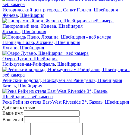
Исторический центр города, Санкт Галлен, Швейцария
Женева
,
Швейцария
Панорамный вид, Женева, Швейцария
Лозанна
,
Швейцария
Площадь Палю, Лозанна, Швейцария
Лугано
,
Швейцария
Озеро Лугано, Швейцария
Нойхаузен-ам-Райнфалль
,
Швейцария
Рейнский водопад, Нойхаузен-ам-Райнфалль, Швейцария
Базель
,
Швейцария
Река Рейн из отеля East-West Riverside 3*, Базель, Швейцария
Добавить отзыв
Ваше имя
Ваш email