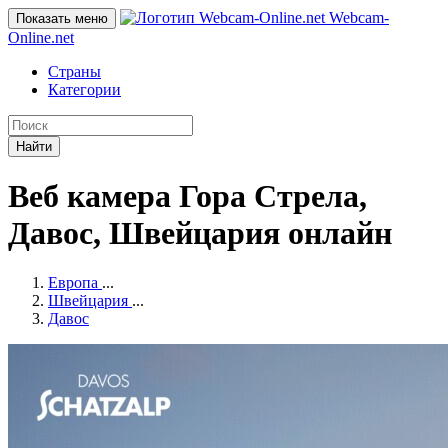
Webcam-
Показать меню
Online
.net
Страны
Категории
Найти
Веб камера Гора Стрела,
Давос, Швейцария онлайн
Европа
...
Швейцария
...
Давос