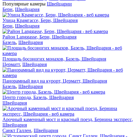
Популярные камеры
Швейцарии
Берн
,
Швейцария
Улица Крамгассе, Берн, Швейцария
Берн
,
Швейцария
Район Langgasse, Берн, Швейцария
Базель
,
Швейцария
Площадь босоногих монахов, Базель, Швейцария
Церматт
,
Швейцария
Панорамный вид на курорт, Церматт, Швейцария
Базель
,
Швейцария
Центр города, Базель, Швейцария
Швейцария
Арочный каменный мост и красный поезд, Бернина экспресс,
Швейцария
Санкт Галлен
,
Швейцария