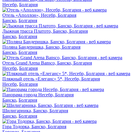
Несебр
,
Болгария
Отель «Аполлон», Несебр, Болгария
Банско
,
Болгария
Лыжная трасса Платото, Банско, Болгария
Банско
,
Болгария
Поляна Бандеришка, Банско, Болгария
Банско
,
Болгария
Отель Grand Arena Bansco, Банско, Болгария
Несебр
,
Болгария
Пляжный отель «Елеганс» 5*, Несебр, Болгария
Несебр
,
Болгария
Панорама города Несебр, Болгария
Банско
,
Болгария
Шилигарника, Банско, Болгария
Банско
,
Болгария
Гора Тодорка, Банско, Болгария
Боровец
,
Болгария