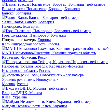
Выкат трассы Попангелов, Боровец, Болгария
Банско
,
Болгария
Чалин Валог, Банско, Болгария
Пампорово
,
Болгария
Гора Снежанка, Пампорово, Болгария
Популярные камеры
Европы
Калининградская область
,
Россия
МАПП Мамоново-Гжехотки, Калининградская область
Карачаево-Черкесия
,
Россия
Панорама поселка Теберда, Карачаево-Черкесия
Кемеровская область
,
Россия
Уровень реки Томь, Новокузнецк
Москва
,
Россия
Вход на ВДНХ, Москва
Киев
,
Украина
Майдан Незалежности, Киев, Украина