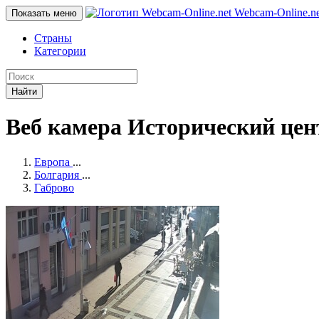
Webcam-Online
.n
Показать меню
Страны
Категории
Найти
Веб камера Исторический цен
Европа
...
Болгария
...
Габрово