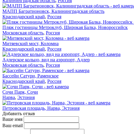
Калининградская область
,
Россия
МАПП Багратионовск, Калининградская область
Краснодарский край
,
Россия
Пляж гостиницы Метроклуб, Широкая Балка, Новороссийск
Московская область
,
Россия
Митяевский мост, Коломна
Краснодарский край
,
Россия
Адлерское кольцо, вид на аэропорт, Адлер
Московская область
,
Россия
Бассейн Сатурн, Раменское
Краснодарский край
,
Россия
Сочи Парк, Сочи
Нарва
,
Эстония
Петровская площадь, Нарва, Эстония
Добавить отзыв
Ваше имя
Ваш email